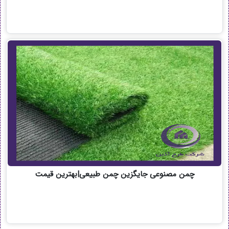
چمن مصنوعی جایگزین چمن طبیعی|بهترین قیمت