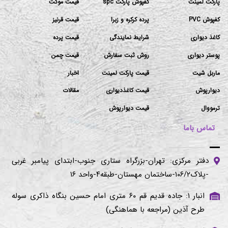
پارکت لمینت
کفپوش پارکت spc
قیمت موکت
کفپوش PVC
پرده کرکره و زبرا
قیمت قرنیز
کاغذ دیواری
شرایط نمایندگی
قیمت پرده
پوستر دیواری
روش ثبت سفارش
قیمت چمن
ماربل شیت
قیمت پارکت لمینت
اخبار
دیوارپوش
قیمت کاغذدیواری
مقالات
ترمووال
قیمت دیوارپوش
تماس باما
دفتر مرکزی: تهران-بزرگراه ستاری جنوب-ابتدای پیامبر غربی
-پلاک۱۰۶/۲-ساختمان مهستان-طبقه۴-واحد ۱۶
انبار ۱: جاده قدیم قم ۶۰ متری امام حسین بنگاه ذاکری سوله
طرح آذین (مراجعه با هماهنگی)