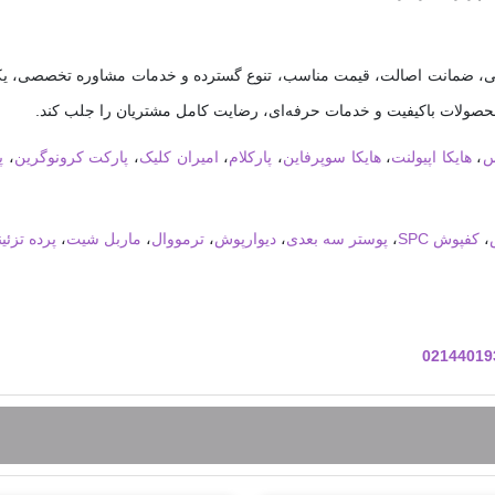
 ضمانت اصالت، قیمت مناسب، تنوع گسترده و خدمات مشاوره تخصصی، یکی از 
محصولات باکیفیت و خدمات حرفه‌ای، رضایت کامل مشتریان را جلب کند.
س
،
هایکا اپیولنت
،
هایکا سوپرفاین
،
پارکلام
،
امیران کلیک
،
پارکت کرونوگرین
،
پ
،
کفپوش SPC
،
پوستر سه بعدی
،
دیوارپوش
،
ترمووال
،
ماربل شیت
،
پرده تزئی
02144019