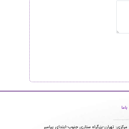
اما
 مرکزی: تهران-بزرگراه ستاری جنوب-ابتدای پیامبر