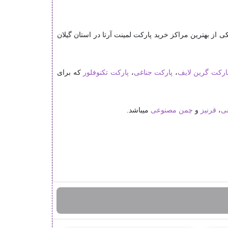
بهترین مراکز خرید پارکت لمینت آرتا در استان گیلان
ارکت گرین لایف
،
پارکت جناغی
،
پارکت تکنوفلور
که برای
نی
،
قرنیز
و
چمن مصنوعی
میباشد.