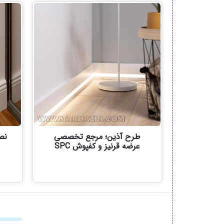
طرح آذین؛ مرجع تخصصی
نص
عرضه قرنیز و کفپوش SPC