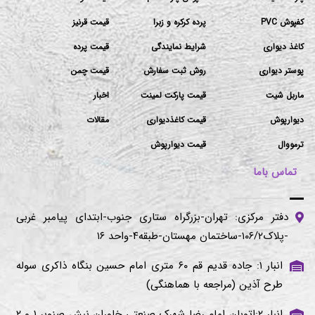
کفپوش PVC
پرده کرکره و زبرا
قیمت قرنیز
کاغذ دیواری
شرایط نمایندگی
قیمت پرده
پوستر دیواری
روش ثبت سفارش
قیمت چمن
ماربل شیت
قیمت پارکت لمینت
اخبار
دیوارپوش
قیمت کاغذدیواری
مقالات
ترمووال
قیمت دیوارپوش
تماس باما
دفتر مرکزی: تهران-بزرگراه ستاری جنوب-ابتدای پیامبر غربی
-پلاک۱۰۶/۲-ساختمان مهستان-طبقه۴-واحد ۱۶
انبار ۱: جاده قدیم قم ۶۰ متری امام حسین بنگاه ذاکری سوله
طرح آذین (مراجعه با هماهنگی)
انبار ۲:اتوبان امام رضا شهرک صنعتی خاوران نبش صنوبر ۱ و ۲