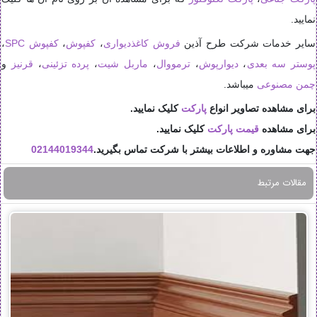
نمایید.
سایر خدمات شرکت طرح آذین
فروش کاغذدیواری
،
کفپوش
،
کفپوش SPC
،
پوستر سه بعدی
،
دیوارپوش
،
ترمووال
،
ماربل شیت
،
پرده تزئینی
،
قرنیز
و
چمن مصنوعی
میباشد.
برای مشاهده تصاویر انواع
پارکت
کلیک نمایید.
برای مشاهده
قیمت پارکت
کلیک نمایید.
جهت مشاوره و اطلاعات بیشتر با شرکت تماس بگیرید.
02144019344
مقالات مرتبط