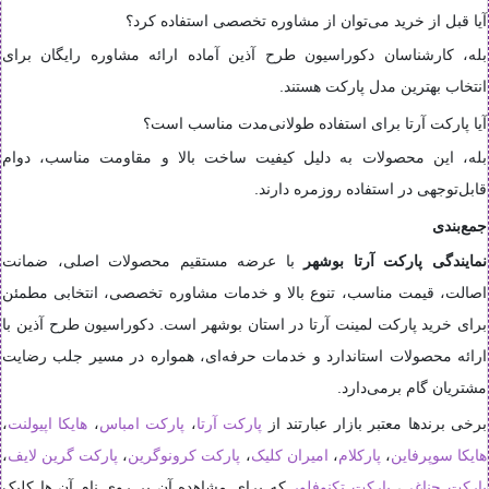
آیا قبل از خرید می‌توان از مشاوره تخصصی استفاده کرد؟
بله، کارشناسان دکوراسیون طرح آذین آماده ارائه مشاوره رایگان برای
انتخاب بهترین مدل پارکت هستند.
آیا پارکت آرتا برای استفاده طولانی‌مدت مناسب است؟
بله، این محصولات به دلیل کیفیت ساخت بالا و مقاومت مناسب، دوام
قابل‌توجهی در استفاده روزمره دارند.
جمع‌بندی
نمایندگی پارکت آرتا بوشهر
با عرضه مستقیم محصولات اصلی، ضمانت
اصالت، قیمت مناسب، تنوع بالا و خدمات مشاوره تخصصی، انتخابی مطمئن
برای خرید پارکت لمینت آرتا در استان بوشهر است. دکوراسیون طرح آذین با
ارائه محصولات استاندارد و خدمات حرفه‌ای، همواره در مسیر جلب رضایت
مشتریان گام برمی‌دارد.
برخی برندها معتبر بازار عبارتند از
پارکت آرتا
،
پارکت امباس
،
هایکا اپیولنت
،
هایکا سوپرفاین
،
پارکلام
،
امیران کلیک
،
پارکت کرونوگرین
،
پارکت گرین لایف
،
پارکت جناغی
،
پارکت تکنوفلور
که برای مشاهده آن بر روی نام آن ها کلیک