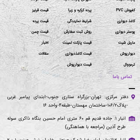
کفپوش PVC
پرده کرکره و زبرا
قیمت قرنیز
کاغذ دیواری
شرایط نمایندگی
قیمت پرده
پوستر دیواری
روش ثبت سفارش
قیمت چمن
ماربل شیت
قیمت پارکت لمینت
اخبار
دیوارپوش
قیمت کاغذدیواری
مقالات
ترمووال
قیمت دیوارپوش
تماس باما
دفتر مرکزی: تهران-بزرگراه ستاری جنوب-ابتدای پیامبر غربی
-پلاک۱۰۶/۲-ساختمان مهستان-طبقه۴-واحد ۱۶
انبار ۱: جاده قدیم قم ۶۰ متری امام حسین بنگاه ذاکری سوله
طرح آذین (مراجعه با هماهنگی)
انبار ۲:اتوبان امام رضا شهرک صنعتی خاوران نبش صنوبر ۱ و ۲