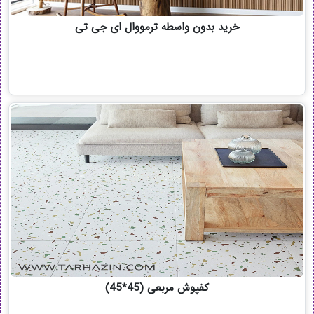
خرید بدون واسطه ترمووال ای جی تی
کفپوش مربعی (45*45)