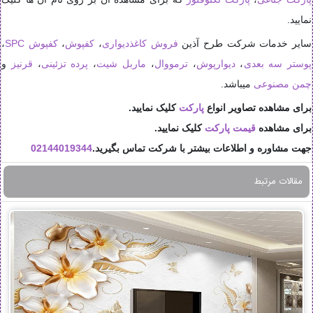
نمایید.
سایر خدمات شرکت طرح آذین
فروش کاغذدیواری
،
کفپوش
،
کفپوش SPC
،
پوستر سه بعدی
،
دیوارپوش
،
ترمووال
،
ماربل شیت
،
پرده تزئینی
،
قرنیز
و
چمن مصنوعی
میباشد.
برای مشاهده تصاویر انواع
پارکت
کلیک نمایید.
برای مشاهده
قیمت پارکت
کلیک نمایید.
جهت مشاوره و اطلاعات بیشتر با شرکت تماس بگیرید.
02144019344
مقالات مرتبط