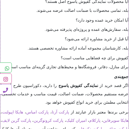
آیا محصولات نمایندگی کفپوش یاسوج اصل هستند؟
بله، تمامی محصولات با ضمانت اصالت عرضه می‌شوند.
آیا امکان خرید عمده وجود دارد؟
بله، سفارش‌های عمده و پروژه‌ای پذیرفته می‌شود.
آیا قبل از خرید مشاوره ارائه می‌شود؟
بله، کارشناسان مجموعه آماده ارائه مشاوره تخصصی هستند.
کفپوش برای چه فضاهایی مناسب است؟
برای منازل، دفاتر، فروشگاه‌ها و محیط‌های تجاری گزینه‌ای مناسب است.
جمع‌بندی
اگر قصد خرید از
نمایندگی کفپوش یاسوج
را دارید، دکوراسیون طرح آذین با
عرضه مستقیم محصولات، ضمانت اصالت، قیمت مناسب و خدمات تخصصی،
انتخابی مطمئن برای خرید انواع کفپوش خواهد بود.
برخی برندها معتبر بازار عبارتند از
پارکت آرتا
،
پارکت امباس
،
هایکا اپیولنت
،
هایکا سوپرفاین
،
پارکلام
،
امیران کلیک
،
پارکت کرونوگرین
،
پارکت گرین لایف
،
پارکت جناغی
،
پارکت تکنوفلور
که برای مشاهده آن بر روی نام آن ها کلیک