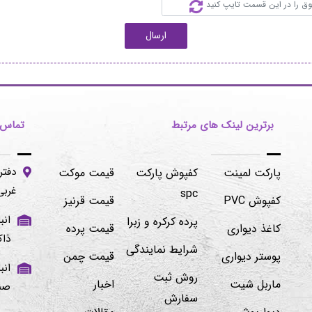
ارسال
برترین لینک های مرتبط
تماس ب
دفتر
پارکت لمینت
کفپوش پارکت
قیمت موکت
غربی -پلاک۱۰۶/۲
spc
کفپوش PVC
قیمت قرنیز
پرده کرکره و زبرا
کاغذ دیواری
قیمت پرده
ذاک
شرایط نمایندگی
پوستر دیواری
قیمت چمن
روش ثبت
ماربل شیت
اخبار
صنوبر ۱ و ۲ 
سفارش