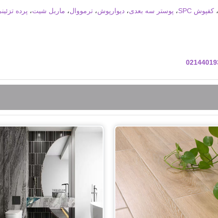
کفپوش SPC
،
پوستر سه بعدی
،
دیوارپوش
،
ترمووال
،
ماربل شیت
،
پرده تزئین
02144019