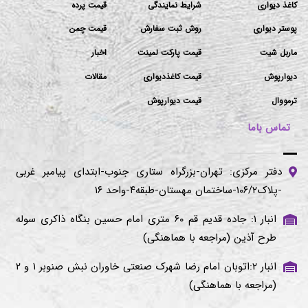
کاغذ دیواری
شرایط نمایندگی
قیمت پرده
پوستر دیواری
روش ثبت سفارش
قیمت چمن
ماربل شیت
قیمت پارکت لمینت
اخبار
دیوارپوش
قیمت کاغذدیواری
مقالات
ترمووال
قیمت دیوارپوش
تماس باما
دفتر مرکزی: تهران-بزرگراه ستاری جنوب-ابتدای پیامبر غربی
-پلاک۱۰۶/۲-ساختمان مهستان-طبقه۴-واحد ۱۶
انبار ۱: جاده قدیم قم ۶۰ متری امام حسین بنگاه ذاکری سوله
طرح آذین (مراجعه با هماهنگی)
انبار ۲:اتوبان امام رضا شهرک صنعتی خاوران نبش صنوبر ۱ و ۲
(مراجعه با هماهنگی)