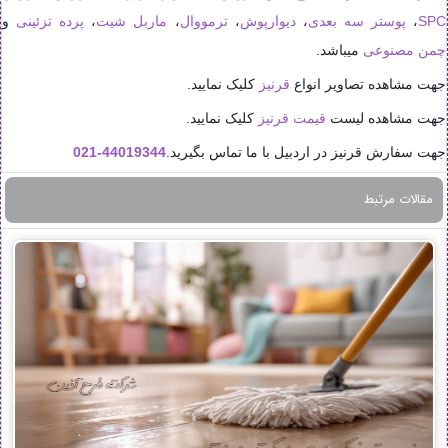
SPC
،
پوستر سه بعدی
،
دیوارپوش
،
ترمووال
،
ماربل شیت
،
پرده تزئینی
و
چمن مصنوعی
میباشد.
جهت مشاهده تصاویر انواع
قرنیز
کلیک نمایید.
جهت مشاهده لیست
قیمت قرنیز
کلیک نمایید.
جهت سفارش قرنیز در اردبیل با ما تماس بگیرید.
44019344-021
مقالات مرتبط