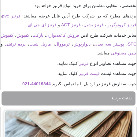
تخصصی، انتخابی مطمئن برای خرید انواع قرنیز خواهد بود.
برندهای مطرح که در شرکت طرح آذین قابل عرضه میباشند:
قرنیز pvc
،
قرنیز کرونوگرین
،
قرنیز یشیل
،
قرنیز AGT
و
قرنیز ای جی ای
سایر خدمات شرکت طرح آذین
فروش کاغذدیواری
،
پارکت
،
کفپوش
،
کفپوش
SPC
،
پوستر سه بعدی
،
دیوارپوش
،
ترمووال
،
ماربل شیت
،
پرده تزئینی
و
چمن مصنوعی
میباشد.
جهت مشاهده تصاویر انواع
قرنیز
کلیک نمایید.
جهت مشاهده لیست
قیمت قرنیز
کلیک نمایید.
جهت سفارش قرنیز در اردبیل با ما تماس بگیرید.
44019344-021
مقالات مرتبط