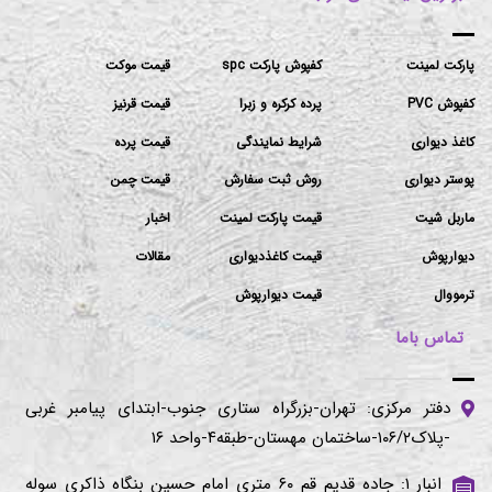
پارکت لمینت
کفپوش پارکت spc
قیمت موکت
کفپوش PVC
پرده کرکره و زبرا
قیمت قرنیز
کاغذ دیواری
شرایط نمایندگی
قیمت پرده
پوستر دیواری
روش ثبت سفارش
قیمت چمن
ماربل شیت
قیمت پارکت لمینت
اخبار
دیوارپوش
قیمت کاغذدیواری
مقالات
ترمووال
قیمت دیوارپوش
تماس باما
دفتر مرکزی: تهران-بزرگراه ستاری جنوب-ابتدای پیامبر غربی
-پلاک۱۰۶/۲-ساختمان مهستان-طبقه۴-واحد ۱۶
انبار ۱: جاده قدیم قم ۶۰ متری امام حسین بنگاه ذاکری سوله