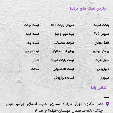
برترین لینک های مرتبط
پارکت لمینت
کفپوش پارکت spc
قیمت موکت
کفپوش PVC
پرده کرکره و زبرا
قیمت قرنیز
کاغذ دیواری
شرایط نمایندگی
قیمت پرده
پوستر دیواری
روش ثبت سفارش
قیمت چمن
ماربل شیت
قیمت پارکت لمینت
اخبار
دیوارپوش
قیمت کاغذدیواری
مقالات
ترمووال
قیمت دیوارپوش
تماس باما
دفتر مرکزی: تهران-بزرگراه ستاری جنوب-ابتدای پیامبر غربی
-پلاک۱۰۶/۲-ساختمان مهستان-طبقه۴-واحد ۱۶