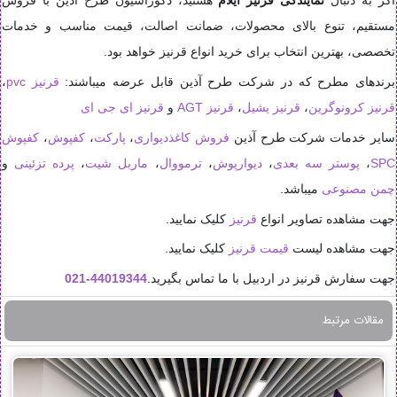
اگر به دنبال
نمایندگی قرنیز ایلام
هستید، دکوراسیون طرح آذین با فروش
مستقیم، تنوع بالای محصولات، ضمانت اصالت، قیمت مناسب و خدمات
تخصصی، بهترین انتخاب برای خرید انواع قرنیز خواهد بود.
برندهای مطرح که در شرکت طرح آذین قابل عرضه میباشند:
قرنیز pvc
،
قرنیز کرونوگرین
،
قرنیز یشیل
،
قرنیز AGT
و
قرنیز ای جی ای
سایر خدمات شرکت طرح آذین
فروش کاغذدیواری
،
پارکت
،
کفپوش
،
کفپوش
SPC
،
پوستر سه بعدی
،
دیوارپوش
،
ترمووال
،
ماربل شیت
،
پرده تزئینی
و
چمن مصنوعی
میباشد.
جهت مشاهده تصاویر انواع
قرنیز
کلیک نمایید.
جهت مشاهده لیست
قیمت قرنیز
کلیک نمایید.
جهت سفارش قرنیز در اردبیل با ما تماس بگیرید.
44019344-021
مقالات مرتبط