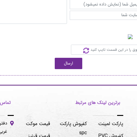
ارسال
برترین لینک های مرتبط
تماس ب
دفتر
پارکت لمینت
کفپوش پارکت
قیمت موکت
غربی -پلاک۱۰۶/۲
spc
کفپوش PVC
قیمت قرنیز