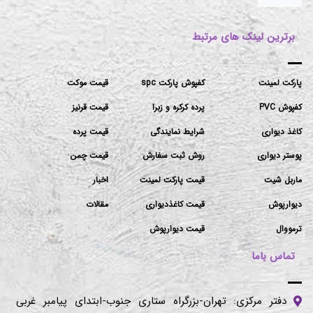
برترین لینک های مرتبط
پارکت لمینت
کفپوش پارکت spc
قیمت موکت
کفپوش PVC
پرده کرکره و زبرا
قیمت قرنیز
کاغذ دیواری
شرایط نمایندگی
قیمت پرده
پوستر دیواری
روش ثبت سفارش
قیمت چمن
ماربل شیت
قیمت پارکت لمینت
اخبار
دیوارپوش
قیمت کاغذدیواری
مقالات
ترمووال
قیمت دیوارپوش
تماس باما
دفتر مرکزی: تهران-بزرگراه ستاری جنوب-ابتدای پیامبر غربی