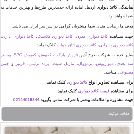
نمایندگی کاغذ دیواری اردبیل
آماده ارائه جدیدترین طرح‌ها و بهترین خدمات به
شما خواهد بود.
هدف ما رضایت مندی شما مشتریان گرامی در سراسر ایران می باشد.
جهت مشاهده
کاغذ دیواری مدرن
،
کاغذ دیواری کلاسیک
،
کاغذ دیواری اداری
،
کاغذ دیواری پذیرایی
،
کاغذ دیواری اتاق خواب
کلیک نمایید.
سایر خدمات شرکت طرح آذین
فروش پارکت
،
کفپوش
،
کفپوش SPC
،
پوستر
سه بعدی
،
دیوارپوش
،
ترمووال
،
ماربل شیت
،
پرده تزئینی
،
قرنیز
و
چمن
مصنوعی
میباشد.
برای مشاهده تصاویر انواع
کاغذ دیواری
کلیک نمایید.
برای مشاهده
قیمت کاغذ دیواری
کلیک نمایید.
جهت مشاوره و اطلاعات بیشتر با شرکت تماس بگیرید.
02144019344
مقالات مرتبط