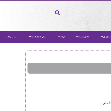
رمووال
ماربل شیت
پرده
سایر محصولات
تماس با ما
داخلی