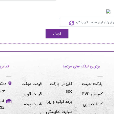
ارسال
برترین لینک های مرتبط
تماس ب
دفتر
پارکت لمینت
کفپوش پارکت
قیمت موکت
غربی -پلاک۱۰۶/۲
spc
کفپوش PVC
قیمت قرنیز
پرده کرکره و زبرا
کاغذ دیواری
قیمت پرده
ذاک
شرایط نمایندگی