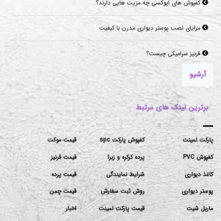
کفپوش های اپوکسی چه مزیت هایی دارند؟
مزایای نصب پوستر دیواری مدرن با کیفیت
قرنیز سرامیکی چیست؟
آرشیو
برترین لینک های مرتبط
پارکت لمینت
کفپوش پارکت spc
قیمت موکت
کفپوش PVC
پرده کرکره و زبرا
قیمت قرنیز
کاغذ دیواری
شرایط نمایندگی
قیمت پرده
پوستر دیواری
روش ثبت سفارش
قیمت چمن
ماربل شیت
قیمت پارکت لمینت
اخبار