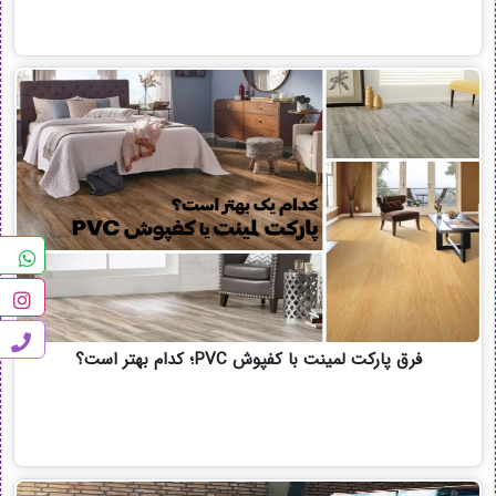
فرق پارکت لمینت با کفپوش PVC؛ کدام بهتر است؟