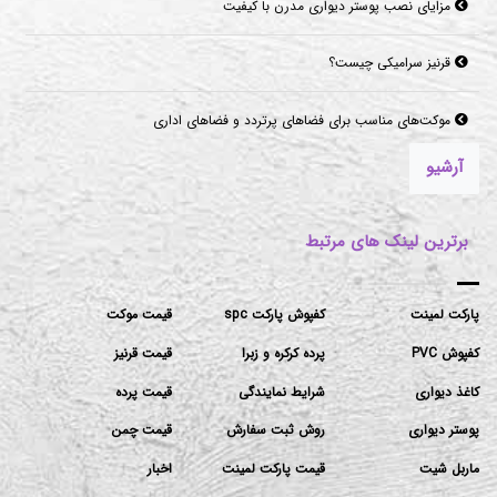
مزایای نصب پوستر دیواری مدرن با کیفیت
قرنیز سرامیکی چیست؟
موکت‌های مناسب برای فضاهای پرتردد و فضاهای اداری
آرشیو
برترین لینک های مرتبط
پارکت لمینت
کفپوش پارکت spc
قیمت موکت
کفپوش PVC
پرده کرکره و زبرا
قیمت قرنیز
کاغذ دیواری
شرایط نمایندگی
قیمت پرده
پوستر دیواری
روش ثبت سفارش
قیمت چمن
ماربل شیت
قیمت پارکت لمینت
اخبار