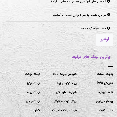
کفپوش های اپوکسی چه مزیت هایی دارند؟
مزایای نصب پوستر دیواری مدرن با کیفیت
قرنیز سرامیکی چیست؟
آرشیو
برترین لینک های مرتبط
پارکت لمینت
کفپوش پارکت spc
قیمت موکت
کفپوش PVC
پرده کرکره و زبرا
قیمت قرنیز
کاغذ دیواری
شرایط نمایندگی
قیمت پرده
پوستر دیواری
روش ثبت سفارش
قیمت چمن
ماربل شیت
قیمت پارکت لمینت
اخبار