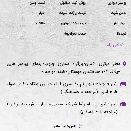
پوستر دیواری
روش ثبت سفارش
قیمت چمن
ماربل شیت
قیمت پارکت لمینت
اخبار
دیوارپوش
قیمت کاغذدیواری
مقالات
ترمووال
قیمت دیوارپوش
تماس باما
دفتر مرکزی: تهران-بزرگراه ستاری جنوب-ابتدای پیامبر غربی
-پلاک۱۰۶/۲-ساختمان مهستان-طبقه۴-واحد ۱۶
انبار ۱: جاده قدیم قم ۶۰ متری امام حسین بنگاه ذاکری سوله
طرح آذین (مراجعه با هماهنگی)
انبار ۲:اتوبان امام رضا شهرک صنعتی خاوران نبش صنوبر ۱ و ۲
(مراجعه با هماهنگی)
تلفن‌های تماس: