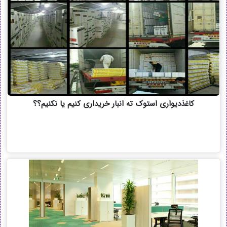
کاغذدیواری استوک ته انبار خریداری کنیم یا نکنیم؟؟