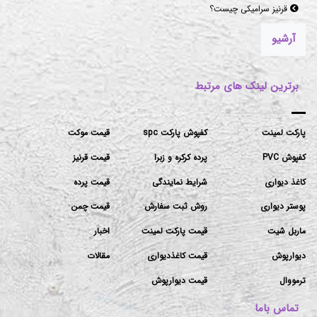
قرنیز سرامیکی چیست؟
آرشیو
برترین لینک های مرتبط
پارکت لمینت
کفپوش پارکت spc
قیمت موکت
کفپوش PVC
پرده کرکره و زبرا
قیمت قرنیز
کاغذ دیواری
شرایط نمایندگی
قیمت پرده
پوستر دیواری
روش ثبت سفارش
قیمت چمن
ماربل شیت
قیمت پارکت لمینت
اخبار
دیوارپوش
قیمت کاغذدیواری
مقالات
ترمووال
قیمت دیوارپوش
تماس باما