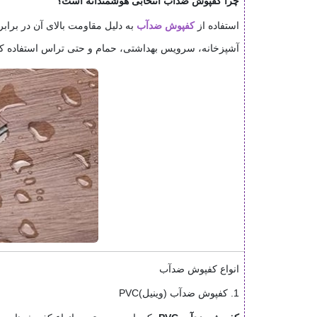
چرا کفپوش ضدآب انتخابی هوشمندانه است؟
استفاده از
کفپوش ضدآب
به دلیل مقاومت بالای آن در براب
آشپزخانه، سرویس بهداشتی، حمام و حتی تراس استفاده کر
انواع کفپوش ضدآب
1. کفپوش ضدآب (وینیل)PVC