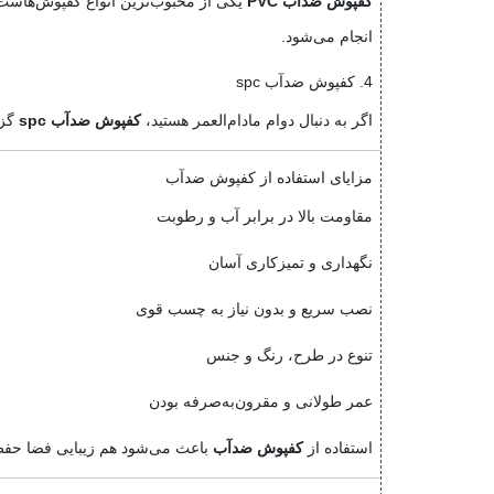
کفپوش ضدآب PVC
یکی از محبوب‌ترین انواع کفپوش‌هاست. 
انجام می‌شود.
4. کفپوش ضدآب spc
اگر به دنبال دوام مادام‌العمر هستید،
کفپوش ضدآب spc
گز
مزایای استفاده از کفپوش ضدآب
مقاومت بالا در برابر آب و رطوبت
نگهداری و تمیزکاری آسان
نصب سریع و بدون نیاز به چسب قوی
تنوع در طرح، رنگ و جنس
عمر طولانی و مقرون‌به‌صرفه بودن
استفاده از
کفپوش ضدآب
باعث می‌شود هم زیبایی فضا حفظ