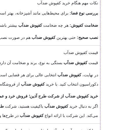
نکات مهم هنگام خرید کفپوش ضدآب
بررسی نوع فضا:
برای محیط‌هایی مانند آشپزخانه، بهتر اس
ضخامت کفپوش:
هر چه ضخامت
کفپوش ضدآب
بیشتر باشد، د
نصب صحیح:
حتی بهترین
کفپوش ضدآب
هم در صورت نصب 
قیمت کفپوش ضدآب
قیمت
کفپوش ضدآب
بستگی به نوع، برند و ضخامت آن دارد. به طور معمول، کفپوش‌های PVC مقرون‌به‌صرفه‌تر
در نهایت،
کفپوش ضدآب
انتخابی عالی برای هر فضایی است ک
دکوراسیون انتخاب کنید. با خرید
کفپوش ضدآب
از فروشگاه‌ه
خرید کفپوش ضدآب از شرکت طرح آذین؛ فروش خرد و عمده
اگر به دنبال خرید
کفپوش ضدآب
باکیفیت هستید، شرکت
طر
می‌کند. این شرکت با ارائه انواع
کفپوش ضدآب
در طرح‌ها و