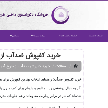
فروشگاه دکوراسیون داخلی طرح
صفحه نخست
قیمت محصولات
پارکت لمینت
کفپوش
خرید کفپوش ضدآب از طر
مقالات
خرید کفپوش ضدآب از طرح آذین |
خرید کفپوش ضدآب؛ راهنمای انتخاب بهترین کفپوش برای ه
اگر به دنبال پوششی زیبا، مقاوم و بادوام برای کف منزل ی
شده‌اند که هم در برابر رطوبت مقاوم‌اند و هم جلوه‌ای مد