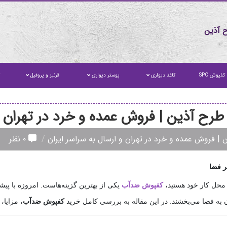
 آذین
کفپوش SPC
کاغذ دیواری
پوستر دیواری
قرنیز و پروفیل
ت
ح آذین | فروش عمده و خرد در تهران و 
 فروش عمده و خرد در تهران و ارسال به سراسر ایران
۰ نظر
ر فضا
ا محل کار خود هستید،
کفپوش ضدآب
یکی از بهترین گزینه‌هاست. امروزه با پی
رن به فضا می‌بخشند. در این مقاله به بررسی کامل خرید
کفپوش ضدآب
، مزایا،