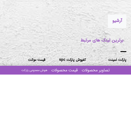
موکت‌های مناسب برای فضاهای پرتردد و فضاهای اداری
آرشیو
برترین لینک های مرتبط
پارکت لمینت
کفپوش پارکت spc
قیمت موکت
تصاویر محصولات
قیمت محصولات
کفپوش PVC
پرده کرکره و زبرا
قیمت قرنیز
هوش مصنوعی پارکت
کاغذ دیواری
شرایط نمایندگی
قیمت پرده
پوستر دیواری
روش ثبت سفارش
قیمت چمن
ماربل شیت
قیمت پارکت لمینت
اخبار
دیوارپوش
قیمت کاغذدیواری
مقالات
ترمووال
قیمت دیوارپوش