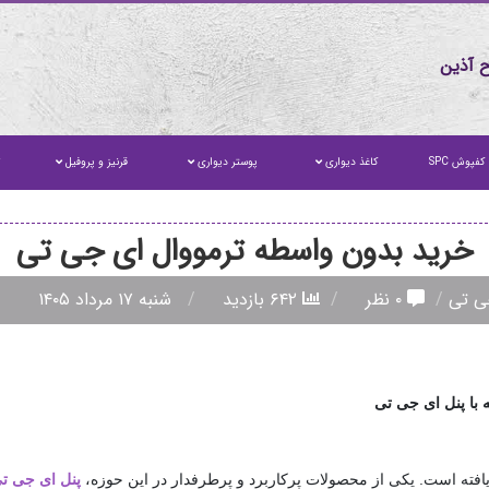
 آذین
کفپوش SPC
کاغذ دیواری
پوستر دیواری
قرنیز و پروفیل
ت
خرید بدون واسطه ترمووال ای جی تی
ی تی
۰ نظر
۶۴۲ بازدید
شنبه ۱۷ مرداد ۱۴۰۵
 با پنل ای جی تی
افته است. یکی از محصولات پرکاربرد و پرطرفدار در این حوزه،
پنل ای جی ت