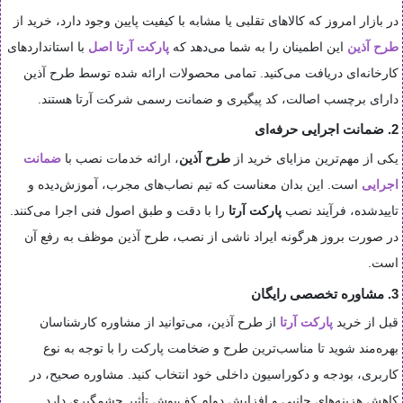
در بازار امروز که کالاهای تقلبی یا مشابه با کیفیت پایین وجود دارد، خرید از
طرح آذین
این اطمینان را به شما می‌دهد که
پارکت آرتا اصل
با استانداردهای
کارخانه‌ای دریافت می‌کنید. تمامی محصولات ارائه شده توسط طرح آذین
دارای برچسب اصالت، کد پیگیری و ضمانت رسمی شرکت آرتا هستند.
2. ضمانت اجرایی حرفه‌ای
یکی از مهم‌ترین مزایای خرید از
طرح آذین
، ارائه خدمات نصب با
ضمانت
اجرایی
است. این بدان معناست که تیم نصاب‌های مجرب، آموزش‌دیده و
تاییدشده، فرآیند نصب
پارکت آرتا
را با دقت و طبق اصول فنی اجرا می‌کنند.
در صورت بروز هرگونه ایراد ناشی از نصب، طرح آذین موظف به رفع آن
است.
3. مشاوره تخصصی رایگان
قبل از خرید
پارکت آرتا
از طرح آذین، می‌توانید از مشاوره کارشناسان
بهره‌مند شوید تا مناسب‌ترین طرح و ضخامت پارکت را با توجه به نوع
کاربری، بودجه و دکوراسیون داخلی خود انتخاب کنید. مشاوره صحیح، در
کاهش هزینه‌های جانبی و افزایش دوام کف‌پوش تأثیر چشمگیری دارد.