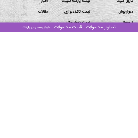
ماربل شیت
قیمت پارکت لمینت
اخبار
دیوارپوش
قیمت کاغذدیواری
مقالات
ترمووال
قیمت دیوارپوش
تصاویر محصولات
قیمت محصولات
هوش مصنوعی پارکت
تماس باما
دفتر مرکزی: تهران-بزرگراه ستاری جنوب-ابتدای پیامبر غربی
-پلاک۱۰۶/۲-ساختمان مهستان-طبقه۴-واحد ۱۶
انبار ۱: جاده قدیم قم ۶۰ متری امام حسین بنگاه ذاکری سوله
طرح آذین (مراجعه با هماهنگی)
انبار ۲:اتوبان امام رضا شهرک صنعتی خاوران نبش صنوبر ۱ و ۲
(مراجعه با هماهنگی)
تلفن‌های تماس:
۰۲۱-۴۴۰۱۶۷۸۶
۰۲۱-۴۴۰۱۹۳۴۴
۰۲۱-۴۴۰۱۹۳۸۲