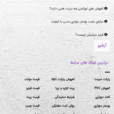
کفپوش های اپوکسی چه مزیت هایی دارند؟
مزایای نصب پوستر دیواری مدرن با کیفیت
قرنیز سرامیکی چیست؟
آرشیو
برترین لینک های مرتبط
پارکت لمینت
کفپوش پارکت spc
قیمت موکت
کفپوش PVC
پرده کرکره و زبرا
قیمت قرنیز
کاغذ دیواری
شرایط نمایندگی
قیمت پرده
پوستر دیواری
روش ثبت سفارش
قیمت چمن