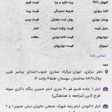
کفپوش PVC
پرده کرکره و زبرا
قیمت قرنیز
کاغذ دیواری
شرایط نمایندگی
قیمت پرده
پوستر دیواری
روش ثبت سفارش
قیمت چمن
ماربل شیت
قیمت پارکت لمینت
اخبار
دیوارپوش
قیمت کاغذدیواری
مقالات
ترمووال
قیمت دیوارپوش
تماس باما
دفتر مرکزی: تهران-بزرگراه ستاری جنوب-ابتدای پیامبر غربی
-پلاک۱۰۶/۲-ساختمان مهستان-طبقه۴-واحد ۱۶
انبار ۱: جاده قدیم قم ۶۰ متری امام حسین بنگاه ذاکری سوله
طرح آذین (مراجعه با هماهنگی)
انبار ۲:اتوبان امام رضا شهرک صنعتی خاوران نبش صنوبر ۱ و ۲