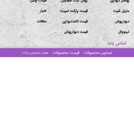
پوستر دیواری
روش ثبت سفارش
قیمت چمن
ماربل شیت
قیمت پارکت لمینت
اخبار
دیوارپوش
قیمت کاغذدیواری
مقالات
ترمووال
قیمت دیوارپوش
تماس باما
تصاویر محصولات
قیمت محصولات
هوش مصنوعی پارکت
دفتر مرکزی: تهران-بزرگراه ستاری جنوب-ابتدای پیامبر غربی
-پلاک۱۰۶/۲-ساختمان مهستان-طبقه۴-واحد ۱۶
انبار ۱: جاده قدیم قم ۶۰ متری امام حسین بنگاه ذاکری سوله
طرح آذین (مراجعه با هماهنگی)
انبار ۲:اتوبان امام رضا شهرک صنعتی خاوران نبش صنوبر ۱ و ۲
(مراجعه با هماهنگی)
تلفن‌های تماس: