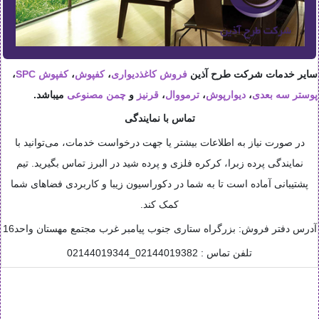
سایر خدمات شرکت طرح آذین
فروش کاغذدیواری
،
کفپوش
،
کفپوش SPC
،
پوستر سه بعدی
،
دیوارپوش
،
ترمووال
،
قرنیز
و
چمن مصنوعی
میباشد.
تماس با نمایندگی
در صورت نیاز به اطلاعات بیشتر یا جهت درخواست خدمات، می‌توانید با
نمایندگی پرده زبرا، کرکره فلزی و پرده شید در البرز تماس بگیرید. تیم
پشتیبانی آماده است تا به شما در دکوراسیون زیبا و کاربردی فضاهای شما
کمک کند.
آدرس دفتر فروش: بزرگراه ستاری جنوب پیامبر غرب مجتمع مهستان واحد16
تلفن تماس : 02144019382_02144019344