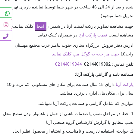
شده و بعد از 24 الی 46 ساعت در شهر شما توسط نماینده باربری تهران
تحویل شما میشود)
جهت مشاهده تصاویر پارکت لمینت آرتا در شمیران
کلیک نمایید.جهت
مشاهده لیست
قیمت پارکت آرتا
در شمیران کلیک نمایید.
آدرس دفتر فروش: بزرگراه ستاری جنوب پیامبر غرب مجتمع مهستان
واحد16
جهت مراجعه به گوگل مپ کلیک نمایید
02144019344
02144019382_
تلفن تماس :
ضمانت نامه و گارانتی پارکت آرتا
:
پارکت آرتا
دارای 15 سال ضمانت برای مکان های مسکونی، کم تردد و 10
سال برای مکان های اداری، پرتردد میباشد.
مواردی که شامل گارانتی و ضمانت پارکت آرتا نمیباشد:
1. خطا در مراحل نصب یا صدمات ناشی از حمل و ناهموار بودن سطح محل
نصب مطابق با گزارش کارشناس گروه صنعتی آرتا
2. حوادث، استفاده نادرست و نامناسب و اشتباه از محصول نظیر ایجاد