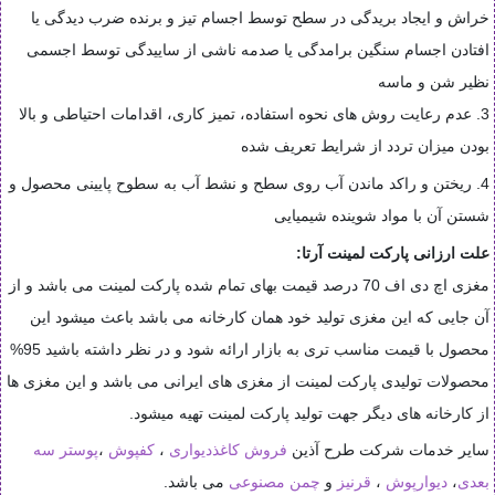
خراش و ایجاد بریدگی در سطح توسط اجسام تیز و برنده ضرب دیدگی یا
افتادن اجسام سنگین برامدگی یا صدمه ناشی از ساییدگی توسط اجسمی
نظیر شن و ماسه
3. عدم رعایت روش های نحوه استفاده، تمیز کاری، اقدامات احتیاطی و بالا
بودن میزان تردد از شرایط تعریف شده
4.
ریختن و راکد ماندن آب روی سطح و نشط آب به سطوح پایینی محصول و
شستن آن با مواد شوینده شیمیایی
علت ارزانی پارکت لمینت آرتا:
مغزی اچ دی اف 70 درصد قیمت بهای تمام شده پارکت لمینت می باشد و از
آن جایی که این مغزی تولید خود همان کارخانه می باشد باعث میشود این
محصول با قیمت مناسب تری به بازار ارائه شود و در نظر داشته باشید 95%
محصولات تولیدی پارکت لمینت از مغزی های ایرانی می باشد و این مغزی ها
از کارخانه های دیگر جهت تولید پارکت لمینت تهیه میشود.
سایر خدمات شرکت طرح آذین
فروش کاغذدیواری
،
کفپوش
،
پوستر سه
بعدی
،
دیوارپوش
،
قرنیز
و
چمن مصنوعی
می باشد.