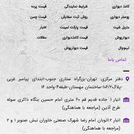
کاغذ دیواری
شرایط نمایندگی
قیمت پرده
پوستر دیواری
روش ثبت سفارش
قیمت چمن
ماربل شیت
قیمت پارکت لمینت
اخبار
دیوارپوش
قیمت کاغذدیواری
مقالات
ترمووال
قیمت دیوارپوش
تماس باما
دفتر مرکزی: تهران-بزرگراه ستاری جنوب-ابتدای پیامبر غربی
-پلاک۱۰۶/۲-ساختمان مهستان-طبقه۴-واحد ۱۶
انبار ۱: جاده قدیم قم ۶۰ متری امام حسین بنگاه ذاکری سوله
طرح آذین (مراجعه با هماهنگی)
انبار ۲:اتوبان امام رضا شهرک صنعتی خاوران نبش صنوبر ۱ و ۲
(مراجعه با هماهنگی)