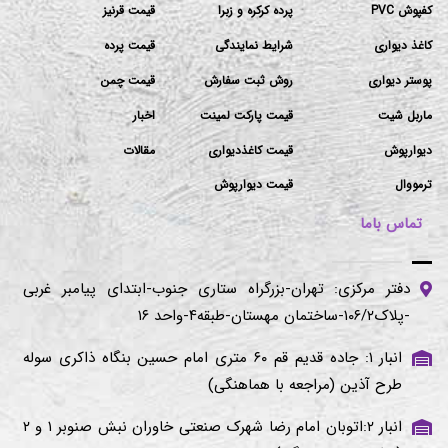
کفپوش PVC
پرده کرکره و زبرا
قیمت قرنیز
کاغذ دیواری
شرایط نمایندگی
قیمت پرده
پوستر دیواری
روش ثبت سفارش
قیمت چمن
ماربل شیت
قیمت پارکت لمینت
اخبار
دیوارپوش
قیمت کاغذدیواری
مقالات
ترمووال
قیمت دیوارپوش
تماس باما
دفتر مرکزی: تهران-بزرگراه ستاری جنوب-ابتدای پیامبر غربی
-پلاک۱۰۶/۲-ساختمان مهستان-طبقه۴-واحد ۱۶
انبار ۱: جاده قدیم قم ۶۰ متری امام حسین بنگاه ذاکری سوله
طرح آذین (مراجعه با هماهنگی)
انبار ۲:اتوبان امام رضا شهرک صنعتی خاوران نبش صنوبر ۱ و ۲