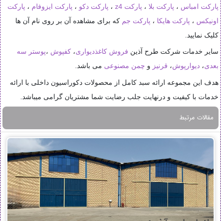
پارکت امباس
،
پارکت بلا
،
پارکت z4
،
پارکت دکو
،
پارکت ایزوفام
،
پارکت
اونیکس
،
پارکت هایکا
،
پارکت جم
که برای مشاهده آن بر روی نام آن ها
کلیک نمایید.
سایر خدمات شرکت طرح آذین
فروش کاغذدیواری
،
کفپوش
،
پوستر سه
بعدی
،
دیوارپوش
،
قرنیز
و
چمن مصنوعی
می باشد.
هدف این مجموعه ارائه سبد کامل از محصولات دکوراسیون داخلی با ارائه
خدمات با کیفیت و درنهایت جلب رضایت شما مشتریان گرامی میباشد.
مقالات مرتبط