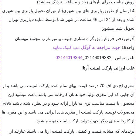
روش مناسب برای بارهای زیاد و مسافت نزدیک میباشد)
4.ارسال از طریق باربری های بین شهری(بار تهران تحویل باربری بین شهری
شده و بعد از 24 الی 46 ساعت در شهر شما توسط نماینده باربری تهران
تحویل شما میشود)
آدرس دفتر فروش: بزرگراه ستاری جنوب پیامبر غرب مجتمع مهستان
واحد16
جهت مراجعه به گوگل مپ کلیک نمایید
02144019344
02144019382_
تلفن تماس :
علت ارزانی پارکت لمینت آرتا!
مغزی اچ دی اف 70 درصد قیمت بهای تمام شده پارکت لمینت می باشد و از
آن جایی که این مغزی تولید خود همان کارخانه می باشد باعث میشود این
محصول با قیمت مناسب تری به بازار ارائه شود و در نظر داشته باشید 95%
محصولات تولیدی پارکت لمینت از مغزی های ایرانی می باشد و این مغزی ها
از کارخانه های دیگر جهت تولید پارکت لمینت تهیه میشود.
برندهای که مشابه قیمت و کیفیتی پارکت لمینت آرتا می باشند عبارتند از