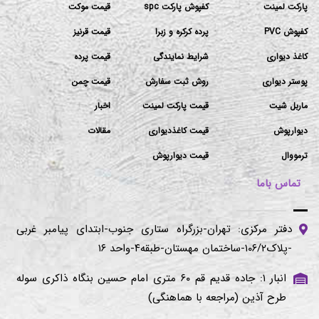
پارکت لمینت
کفپوش پارکت spc
قیمت موکت
کفپوش PVC
پرده کرکره و زبرا
قیمت قرنیز
کاغذ دیواری
شرایط نمایندگی
قیمت پرده
پوستر دیواری
روش ثبت سفارش
قیمت چمن
ماربل شیت
قیمت پارکت لمینت
اخبار
دیوارپوش
قیمت کاغذدیواری
مقالات
ترمووال
قیمت دیوارپوش
تماس باما
دفتر مرکزی: تهران-بزرگراه ستاری جنوب-ابتدای پیامبر غربی
-پلاک۱۰۶/۲-ساختمان مهستان-طبقه۴-واحد ۱۶
انبار ۱: جاده قدیم قم ۶۰ متری امام حسین بنگاه ذاکری سوله
طرح آذین (مراجعه با هماهنگی)