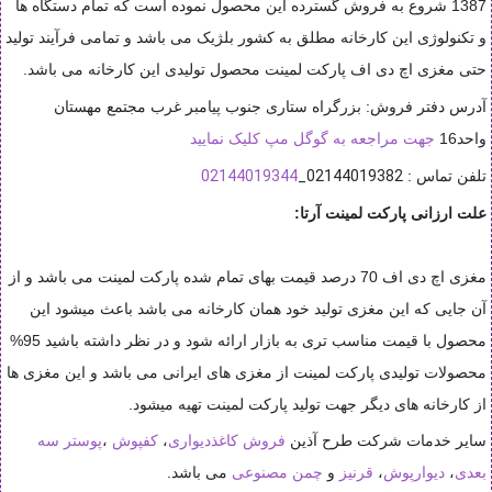
1387 شروع به فروش گسترده این محصول نموده است که تمام دستگاه ها
و تکنولوژی این کارخانه مطلق به کشور بلژیک می باشد و تمامی فرآیند تولید
حتی مغزی اچ دی اف پارکت لمینت محصول تولیدی این کارخانه می باشد.
آدرس دفتر فروش: بزرگراه ستاری جنوب پیامبر غرب مجتمع مهستان
واحد16
جهت مراجعه به گوگل مپ کلیک نمایید
02144019344
02144019382_
تلفن تماس :
علت ارزانی پارکت لمینت آرتا:
مغزی اچ دی اف 70 درصد قیمت بهای تمام شده پارکت لمینت می باشد و از
آن جایی که این مغزی تولید خود همان کارخانه می باشد باعث میشود این
محصول با قیمت مناسب تری به بازار ارائه شود و در نظر داشته باشید 95%
محصولات تولیدی پارکت لمینت از مغزی های ایرانی می باشد و این مغزی ها
از کارخانه های دیگر جهت تولید پارکت لمینت تهیه میشود.
سایر خدمات شرکت طرح آذین
فروش کاغذدیواری
،
کفپوش
،
پوستر سه
بعدی
،
دیوارپوش
،
قرنیز
و
چمن مصنوعی
می باشد.