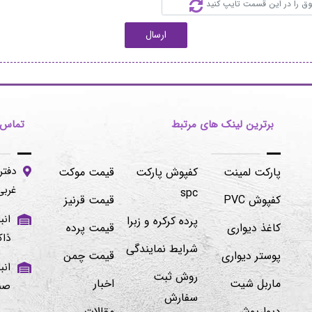
ارسال
برترین لینک های مرتبط
تماس ب
دفتر
پارکت لمینت
کفپوش پارکت
قیمت موکت
غربی -پلاک۱۰۶/۲
spc
کفپوش PVC
قیمت قرنیز
پرده کرکره و زبرا
کاغذ دیواری
قیمت پرده
ذاک
شرایط نمایندگی
پوستر دیواری
قیمت چمن
روش ثبت
ماربل شیت
اخبار
صنوبر ۱ و ۲ 
سفارش
دیوارپوش
مقالات