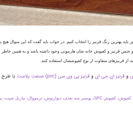
ید بهترین رنگ قرنیز را انتخاب کنیم. در جواب باید گفت که این سوال هیچ پ
 جنس قرنیز و کفپوش خانه شان هارمونی وجود داشته باشد و به همین خاطر قر
ز قرنیزهای متفاوت از نوع کفپوششان استفاده کنند.
و
قرنیز ای جی ای
و
قرنیز پی وی سی (pvc) صنعت پلاست
با طرح ه
کفپوش
،
کفپوش SPC
،
پوستر سه بعدی
،
دیوارپوش
،
ترمووال
،
ماربل شیت
،
پر