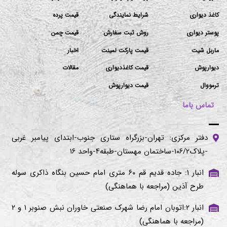
کاغذ دیواری
شرایط نمایندگی
قیمت پرده
پوستر دیواری
روش ثبت سفارش
قیمت چمن
ماربل شیت
قیمت پارکت لمینت
اخبار
دیوارپوش
قیمت کاغذدیواری
مقالات
ترمووال
قیمت دیوارپوش
تماس باما
دفتر مرکزی: تهران-بزرگراه ستاری جنوب-ابتدای پیامبر غربی
-پلاک۱۰۶/۲-ساختمان مهستان-طبقه۴-واحد ۱۶
انبار ۱: جاده قدیم قم ۶۰ متری امام حسین بنگاه ذاکری سوله
طرح آذین (مراجعه با هماهنگی)
انبار ۲:اتوبان امام رضا شهرک صنعتی خاوران نبش صنوبر ۱ و ۲
(مراجعه با هماهنگی)