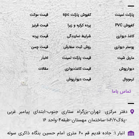
پارکت لمینت
کفپوش پارکت spc
قیمت موکت
کفپوش PVC
پرده کرکره و زبرا
قیمت قرنیز
کاغذ دیواری
شرایط نمایندگی
قیمت پرده
پوستر دیواری
روش ثبت سفارش
قیمت چمن
ماربل شیت
قیمت پارکت لمینت
اخبار
دیوارپوش
قیمت کاغذدیواری
مقالات
ترمووال
قیمت دیوارپوش
تماس باما
دفتر مرکزی: تهران-بزرگراه ستاری جنوب-ابتدای پیامبر غربی
-پلاک۱۰۶/۲-ساختمان مهستان-طبقه۴-واحد ۱۶
انبار ۱: جاده قدیم قم ۶۰ متری امام حسین بنگاه ذاکری سوله