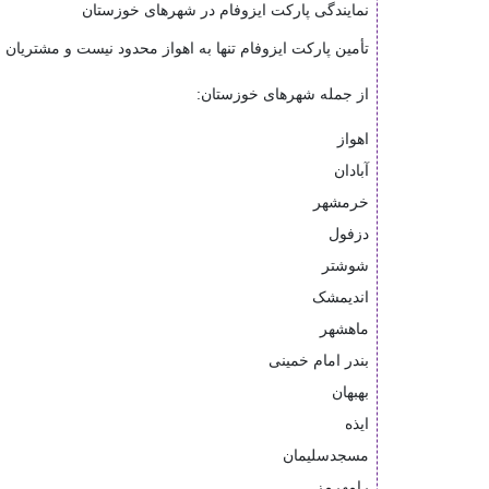
نمایندگی پارکت ایزوفام در شهرهای خوزستان
تأمین پارکت ایزوفام تنها به اهواز محدود نیست و مشتریان
از جمله شهرهای خوزستان:
اهواز
آبادان
خرمشهر
دزفول
شوشتر
اندیمشک
ماهشهر
بندر امام خمینی
بهبهان
ایذه
مسجدسلیمان
رامهرمز