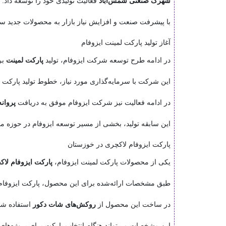
شهرک صنعتی شمس‌آباد
فعالیت تولیدی خود را توسعه داد.
با پیشرفت صنعت و افزایش نیاز بازار به محصولات جدید ساخت
آغاز تولید پارکت لمینت ایزوفام
در ادامه طرح توسعه شرکت ایزوفام، تولید
پارکت لمینت
بر
این شرکت با سرمایه‌گذاری مورد نیاز، خطوط تولید پارکت لمینت HDF را تهیه و وارد کرد و پس از نصب تجهیزات، تولید رسمی پارکت لمینت
در ادامه فعالیت نیز شرکت ایزوفام موفق به دریافت
پروانه
این سابقه تولید، بخشی از مسیر توسعه ایزوفام در حوزه
پارکت ایزوفام لاکچری در خوزستان
یکی از محصولات پارکت لمینت ایزوفام،
پارکت ایزوفام لا
طبق مشخصات ارائه‌شده برای این محصول، پارکت ایزوفام
در ساخت این محصول از
روکش‌های شات دکور
استفاده شد
این مشخصات می‌تواند هنگام انتخاب پارکت برای پروژه‌ها