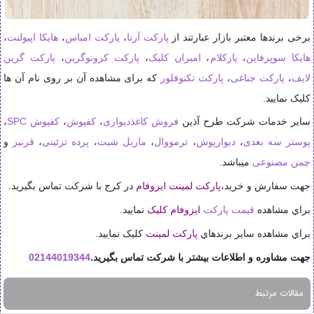
برخی برندها معتبر بازار عبارتند از
پارکت آرتا
،
پارکت امباس
،
هایکا اپیولنت
،
هایکا سوپرفاین
،
پارکلام
،
امیران کلیک
،
پارکت کرونوگرین
،
پارکت گرین
لایف
،
پارکت جناغی
،
پارکت تکنوفلور
که برای مشاهده آن بر روی نام آن ها
کلیک نمایید.
سایر خدمات شرکت طرح آذین
فروش کاغذدیواری
،
کفپوش
،
کفپوش SPC
،
پوستر سه بعدی
،
دیوارپوش
،
ترمووال
،
ماربل شیت
،
پرده تزئینی
،
قرنیز
و
چمن مصنوعی
میباشد.
جهت سفارش و خريد،
پارکت لمینت ایزوفام
در کرج با شرکت تماس بگيريد.
براي مشاهده
قيمت
پارکت
ایزوفام کليک
نماييد.
براي مشاهده ساير برندهاي
پارکت لمينت
کليک نماييد.
جهت مشاوره و اطلاعات بیشتر با شرکت تماس بگیرید.
02144019344
مقالات مرتبط