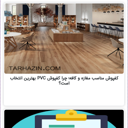
کفپوش مناسب مغازه و کافه؛ چرا کفپوش PVC بهترین انتخاب
است؟