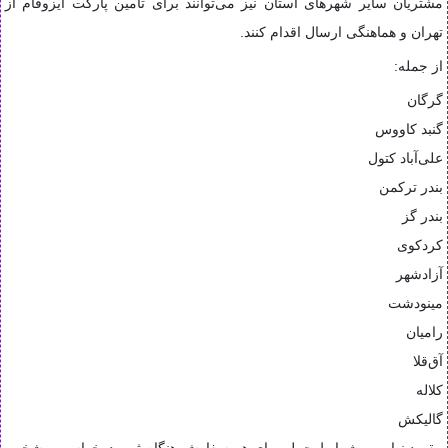
مشتریان سایر شهرهای استان نیز می‌توانند برای تأمین پارکت ایزوفام از
تهران و هماهنگی ارسال اقدام کنند.
از جمله:
گرگان
گنبد کاووس
علی‌آباد کتول
بندر ترکمن
بندر گز
کردکوی
آزادشهر
مینودشت
رامیان
آق‌قلا
کلاله
گالیکش
مقصد نهایی و شرایط حمل برای هر سفارش هنگام ثبت درخواست مشخص