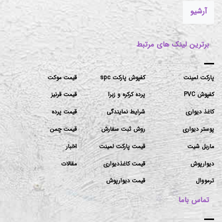
آرشیو
برترین لینک های مرتبط
پارکت لمینت
کفپوش پارکت spc
قیمت موکت
کفپوش PVC
پرده کرکره و زبرا
قیمت قرنیز
کاغذ دیواری
شرایط نمایندگی
قیمت پرده
پوستر دیواری
روش ثبت سفارش
قیمت چمن
ماربل شیت
قیمت پارکت لمینت
اخبار
دیوارپوش
قیمت کاغذدیواری
مقالات
ترمووال
قیمت دیوارپوش
تماس باما