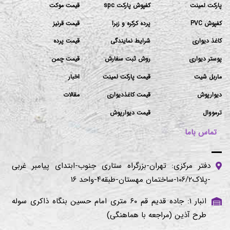
پارکت لمینت
کفپوش پارکت spc
قیمت موکت
کفپوش PVC
پرده کرکره و زبرا
قیمت قرنیز
کاغذ دیواری
شرایط نمایندگی
قیمت پرده
پوستر دیواری
روش ثبت سفارش
قیمت چمن
ماربل شیت
قیمت پارکت لمینت
اخبار
دیوارپوش
قیمت کاغذدیواری
مقالات
ترمووال
قیمت دیوارپوش
تماس باما
دفتر مرکزی: تهران-بزرگراه ستاری جنوب-ابتدای پیامبر غربی
-پلاک۱۰۶/۲-ساختمان مهستان-طبقه۴-واحد ۱۶
انبار ۱: جاده قدیم قم ۶۰ متری امام حسین بنگاه ذاکری سوله
طرح آذین (مراجعه با هماهنگی)