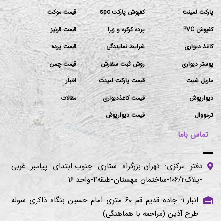
پارکت لمینت
کفپوش پارکت spc
قیمت موکت
کفپوش PVC
پرده کرکره و زبرا
قیمت قرنیز
کاغذ دیواری
شرایط نمایندگی
قیمت پرده
پوستر دیواری
روش ثبت سفارش
قیمت چمن
ماربل شیت
قیمت پارکت لمینت
اخبار
دیوارپوش
قیمت کاغذدیواری
مقالات
ترمووال
قیمت دیوارپوش
تماس باما
دفتر مرکزی: تهران-بزرگراه ستاری جنوب-ابتدای پیامبر غربی
-پلاک۱۰۶/۲-ساختمان مهستان-طبقه۴-واحد ۱۶
انبار ۱: جاده قدیم قم ۶۰ متری امام حسین بنگاه ذاکری سوله
طرح آذین (مراجعه با هماهنگی)