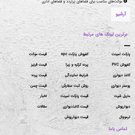
موکت‌های مناسب برای فضاهای پرتردد و فضاهای اداری
آرشیو
برترین لینک های مرتبط
پارکت لمینت
کفپوش پارکت spc
قیمت موکت
کفپوش PVC
پرده کرکره و زبرا
قیمت قرنیز
کاغذ دیواری
شرایط نمایندگی
قیمت پرده
پوستر دیواری
روش ثبت سفارش
قیمت چمن
ماربل شیت
قیمت پارکت لمینت
اخبار
دیوارپوش
قیمت کاغذدیواری
مقالات
ترمووال
قیمت دیوارپوش
تماس باما