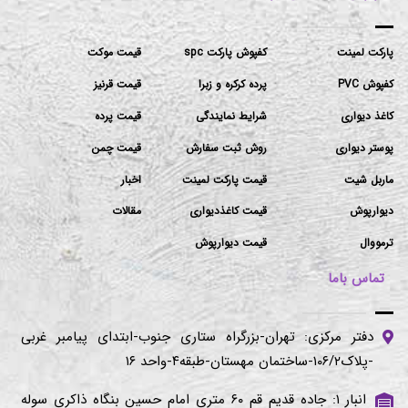
پارکت لمینت
کفپوش پارکت spc
قیمت موکت
کفپوش PVC
پرده کرکره و زبرا
قیمت قرنیز
کاغذ دیواری
شرایط نمایندگی
قیمت پرده
پوستر دیواری
روش ثبت سفارش
قیمت چمن
ماربل شیت
قیمت پارکت لمینت
اخبار
دیوارپوش
قیمت کاغذدیواری
مقالات
ترمووال
قیمت دیوارپوش
تماس باما
دفتر مرکزی: تهران-بزرگراه ستاری جنوب-ابتدای پیامبر غربی
-پلاک۱۰۶/۲-ساختمان مهستان-طبقه۴-واحد ۱۶
انبار ۱: جاده قدیم قم ۶۰ متری امام حسین بنگاه ذاکری سوله