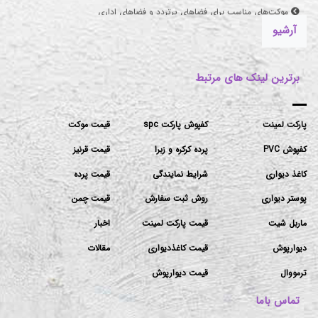
موکت‌های مناسب برای فضاهای پرتردد و فضاهای اداری
آرشیو
برترین لینک های مرتبط
پارکت لمینت
کفپوش پارکت spc
قیمت موکت
کفپوش PVC
پرده کرکره و زبرا
قیمت قرنیز
کاغذ دیواری
شرایط نمایندگی
قیمت پرده
پوستر دیواری
روش ثبت سفارش
قیمت چمن
ماربل شیت
قیمت پارکت لمینت
اخبار
دیوارپوش
قیمت کاغذدیواری
مقالات
ترمووال
قیمت دیوارپوش
تماس باما