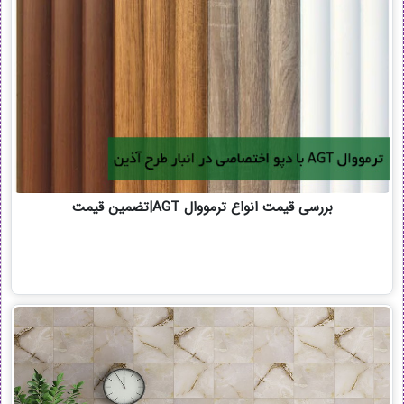
بررسی قیمت انواع ترمووال AGT|تضمین قیمت