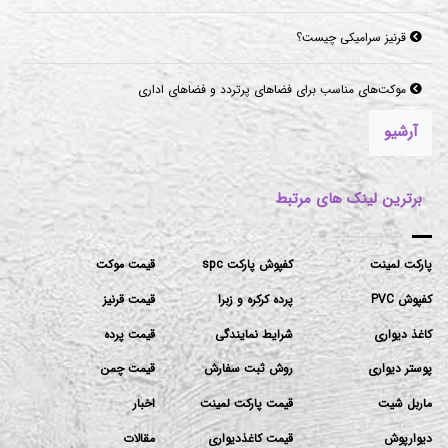
قرنیز سرامیکی چیست؟
موکت‌های مناسب برای فضاهای پرتردد و فضاهای اداری
آرشیو
برترین لینک های مرتبط
پارکت لمینت
کفپوش پارکت spc
قیمت موکت
کفپوش PVC
پرده کرکره و زبرا
قیمت قرنیز
کاغذ دیواری
شرایط نمایندگی
قیمت پرده
پوستر دیواری
روش ثبت سفارش
قیمت چمن
ماربل شیت
قیمت پارکت لمینت
اخبار
دیوارپوش
قیمت کاغذدیواری
مقالات