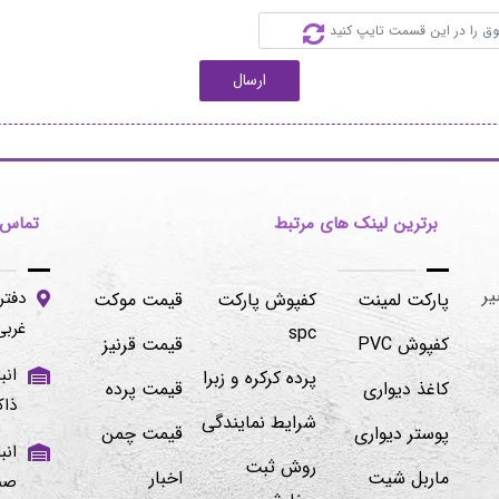
ارسال
برترین لینک های مرتبط
تماس ب
دفتر
پارکت لمینت
کفپوش پارکت
قیمت موکت
غربی -پلاک۱۰۶/۲
spc
کفپوش PVC
قیمت قرنیز
پرده کرکره و زبرا
کاغذ دیواری
قیمت پرده
ذاک
شرایط نمایندگی
پوستر دیواری
قیمت چمن
روش ثبت
ماربل شیت
اخبار
صنوبر ۱ و ۲ 