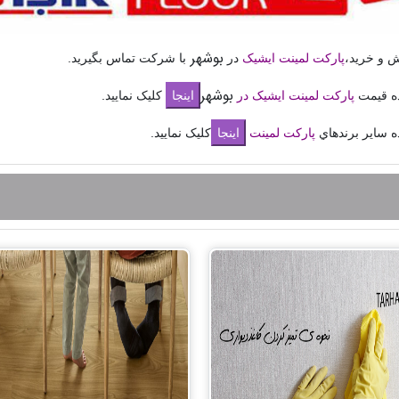
بوشهر
 و خريد،
پارکت لمینت ایشیک
در
با شرکت تماس بگيريد.
بوشهر
ه قيمت
پارکت لمينت ایشیک در
کليک نماييد.
ه ساير برندهاي
پارکت لمينت
کليک نماييد.