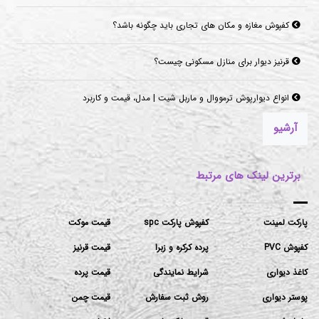
کفپوش مغازه و مکان های تجاری باید چگونه باشد؟
قرنیز دیوار برای منازل مسکونی چیست؟
انواع دیوارپوش ترمووال و ماربل شیت | مدل، قیمت و کاربرد
آرشیو
برترین لینک های مرتبط
پارکت لمینت
کفپوش پارکت spc
قیمت موکت
کفپوش PVC
پرده کرکره و زبرا
قیمت قرنیز
کاغذ دیواری
شرایط نمایندگی
قیمت پرده
پوستر دیواری
روش ثبت سفارش
قیمت چمن