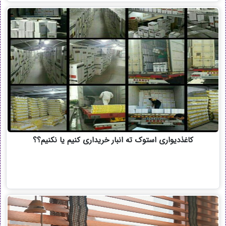
کاغذدیواری استوک ته انبار خریداری کنیم یا نکنیم؟؟