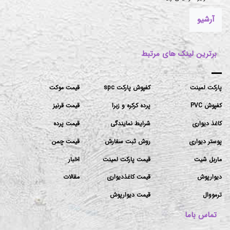
آرشیو
برترین لینک های مرتبط
پارکت لمینت
کفپوش پارکت spc
قیمت موکت
کفپوش PVC
پرده کرکره و زبرا
قیمت قرنیز
کاغذ دیواری
شرایط نمایندگی
قیمت پرده
پوستر دیواری
روش ثبت سفارش
قیمت چمن
ماربل شیت
قیمت پارکت لمینت
اخبار
دیوارپوش
قیمت کاغذدیواری
مقالات
ترمووال
قیمت دیوارپوش
تماس باما