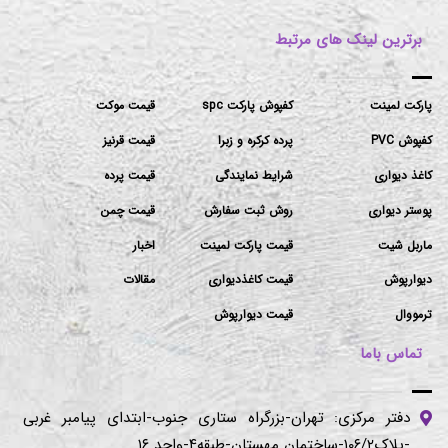
برترین لینک های مرتبط
پارکت لمینت
کفپوش پارکت spc
قیمت موکت
کفپوش PVC
پرده کرکره و زبرا
قیمت قرنیز
کاغذ دیواری
شرایط نمایندگی
قیمت پرده
پوستر دیواری
روش ثبت سفارش
قیمت چمن
ماربل شیت
قیمت پارکت لمینت
اخبار
دیوارپوش
قیمت کاغذدیواری
مقالات
ترمووال
قیمت دیوارپوش
تماس باما
دفتر مرکزی: تهران-بزرگراه ستاری جنوب-ابتدای پیامبر غربی
-پلاک۱۰۶/۲-ساختمان مهستان-طبقه۴-واحد ۱۶