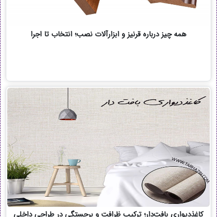
همه چیز درباره قرنیز و ابزارآلات نصب؛ انتخاب تا اجرا
کاغذدیواری بافت‌دار؛ ترکیب ظرافت و برجستگی در طراحی داخلی