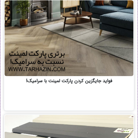
فواید جایگزین کردن پارکت لمینت با سرامیک!