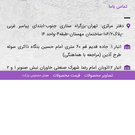
تماس باما
دفتر مرکزی: تهران-بزرگراه ستاری جنوب-ابتدای پیامبر غربی
-پلاک۱۰۶/۲-ساختمان مهستان-طبقه۴-واحد ۱۶
انبار ۱: جاده قدیم قم ۶۰ متری امام حسین بنگاه ذاکری سوله
طرح آذین (مراجعه با هماهنگی)
انبار ۲:اتوبان امام رضا شهرک صنعتی خاوران نبش صنوبر ۱ و ۲
تصاویر محصولات
قیمت محصولات
(مراجعه با هماهنگی)
هوش مصنوعی پارکت
تلفن‌های تماس:
۰۲۱-۴۴۰۱۶۷۸۶
۰۲۱-۴۴۰۱۹۳۴۴
۰۲۱-۴۴۰۱۹۳۸۲
کلیه حقوق مادی و معنوی این وب سایت برای
طرح آذین
محفوظ می باشد
سنادیتا
با افتخار توسط
ایجاد شده است
SanaCMS SD - ۱۴۰۳