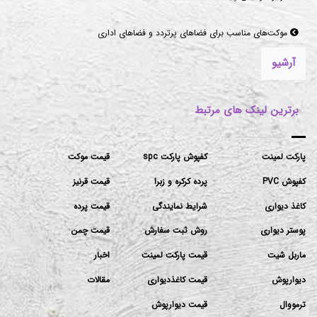
موکت‌های مناسب برای فضاهای پرتردد و فضاهای اداری
آرشیو
برترین لینک های مرتبط
پارکت لمینت
کفپوش پارکت spc
قیمت موکت
کفپوش PVC
پرده کرکره و زبرا
قیمت قرنیز
کاغذ دیواری
شرایط نمایندگی
قیمت پرده
پوستر دیواری
روش ثبت سفارش
قیمت چمن
ماربل شیت
قیمت پارکت لمینت
اخبار
دیوارپوش
قیمت کاغذدیواری
مقالات
ترمووال
قیمت دیوارپوش