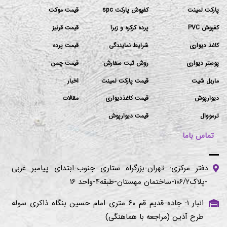
پارکت لمینت
کفپوش پارکت spc
قیمت موکت
کفپوش PVC
پرده کرکره و زبرا
قیمت قرنیز
کاغذ دیواری
شرایط نمایندگی
قیمت پرده
پوستر دیواری
روش ثبت سفارش
قیمت چمن
ماربل شیت
قیمت پارکت لمینت
اخبار
دیوارپوش
قیمت کاغذدیواری
مقالات
ترمووال
قیمت دیوارپوش
تماس باما
دفتر مرکزی: تهران-بزرگراه ستاری جنوب-ابتدای پیامبر غربی
-پلاک۱۰۶/۲-ساختمان مهستان-طبقه۴-واحد ۱۶
انبار ۱: جاده قدیم قم ۶۰ متری امام حسین بنگاه ذاکری سوله
طرح آذین (مراجعه با هماهنگی)