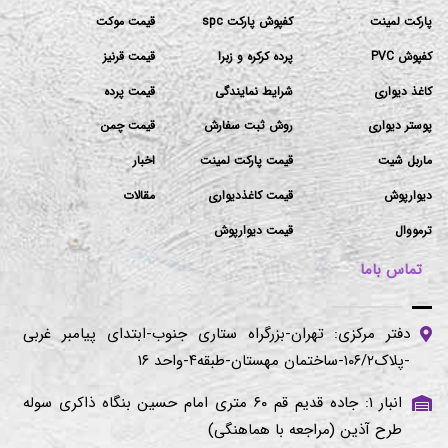
پارکت لمینت
کفپوش پارکت spc
قیمت موکت
کفپوش PVC
پرده کرکره و زبرا
قیمت قرنیز
کاغذ دیواری
شرایط نمایندگی
قیمت پرده
پوستر دیواری
روش ثبت سفارش
قیمت چمن
ماربل شیت
قیمت پارکت لمینت
اخبار
دیوارپوش
قیمت کاغذدیواری
مقالات
ترمووال
قیمت دیوارپوش
تماس باما
دفتر مرکزی: تهران-بزرگراه ستاری جنوب-ابتدای پیامبر غربی
-پلاک۱۰۶/۲-ساختمان مهستان-طبقه۴-واحد ۱۶
انبار ۱: جاده قدیم قم ۶۰ متری امام حسین بنگاه ذاکری سوله
طرح آذین (مراجعه با هماهنگی)