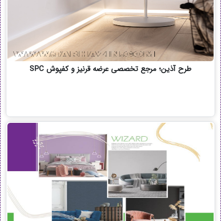
طرح آذین؛ مرجع تخصصی عرضه قرنیز و کفپوش SPC