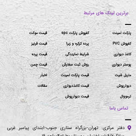
برترین لینک های مرتبط
پارکت لمینت
کفپوش پارکت spc
قیمت موکت
کفپوش PVC
پرده کرکره و زبرا
قیمت قرنیز
کاغذ دیواری
شرایط نمایندگی
قیمت پرده
پوستر دیواری
روش ثبت سفارش
قیمت چمن
ماربل شیت
قیمت پارکت لمینت
اخبار
دیوارپوش
قیمت کاغذدیواری
مقالات
ترمووال
قیمت دیوارپوش
تماس باما
دفتر مرکزی: تهران-بزرگراه ستاری جنوب-ابتدای پیامبر غربی
-پلاک۱۰۶/۲-ساختمان مهستان-طبقه۴-واحد ۱۶