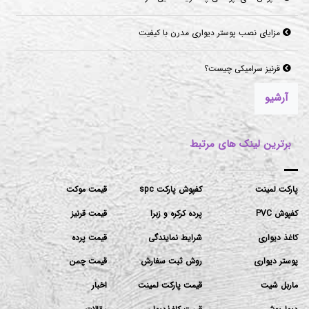
مزایای نصب پوستر دیواری مدرن با کیفیت
قرنیز سرامیکی چیست؟
آرشیو
برترین لینک های مرتبط
پارکت لمینت
کفپوش پارکت spc
قیمت موکت
کفپوش PVC
پرده کرکره و زبرا
قیمت قرنیز
کاغذ دیواری
شرایط نمایندگی
قیمت پرده
پوستر دیواری
روش ثبت سفارش
قیمت چمن
ماربل شیت
قیمت پارکت لمینت
اخبار