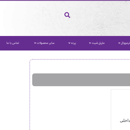
رمووال
ماربل شیت
پرده
سایر محصولات
تماس با ما
داخلی