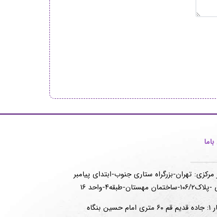
اما
 مرکزی: تهران-بزرگراه ستاری جنوب-ابتدای پیامبر
-ساختمان مهستان-طبقه۴-واحد ۱۶
انبار ۱: جاده قدیم قم ۶۰ متری امام حسین بنگاه