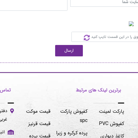
ارسال
برترین لینک های مرتبط
تماس ب
دفتر
پارکت لمینت
کفپوش پارکت
قیمت موکت
غربی -پلاک۱۰۶/۲
spc
کفپوش PVC
قیمت قرنیز
پرده کرکره و زبرا
کاغذ دیواری
قیمت پرده