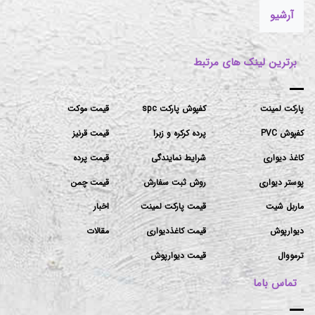
کاغذ دیواری مناسب محیط کار اداری و شرکت
آرشیو
برترین لینک های مرتبط
پارکت لمینت
کفپوش پارکت spc
قیمت موکت
کفپوش PVC
پرده کرکره و زبرا
قیمت قرنیز
کاغذ دیواری
شرایط نمایندگی
قیمت پرده
پوستر دیواری
روش ثبت سفارش
قیمت چمن
ماربل شیت
قیمت پارکت لمینت
اخبار
دیوارپوش
قیمت کاغذدیواری
مقالات
ترمووال
قیمت دیوارپوش
تماس باما