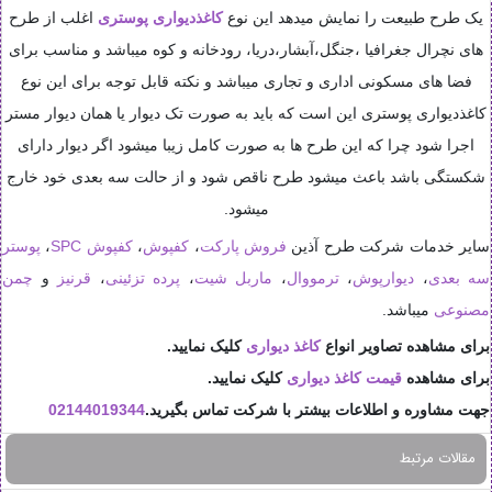
یک طرح طبیعت را نمایش میدهد این نوع
کاغذدیواری پوستری
اغلب از طرح
های نچرال جغرافیا ،جنگل،آبشار،دریا، رودخانه و کوه میباشد و مناسب برای
فضا های مسکونی اداری و تجاری میباشد و نکته قابل توجه برای این نوع
کاغذدیواری پوستری این است که باید به صورت تک دیوار یا همان دیوار مستر
اجرا شود چرا که این طرح ها به صورت کامل زیبا میشود اگر دیوار دارای
شکستگی باشد باعث میشود طرح ناقص شود و از حالت سه بعدی خود خارج
میشود.
سایر خدمات شرکت طرح آذین
فروش پارکت
،
کفپوش
،
کفپوش SPC
،
پوستر
سه بعدی
،
دیوارپوش
،
ترمووال
،
ماربل شیت
،
پرده تزئینی
،
قرنیز
و
چمن
مصنوعی
میباشد.
برای مشاهده تصاویر انواع
کاغذ دیواری
کلیک نمایید.
برای مشاهده
قیمت کاغذ دیواری
کلیک نمایید.
جهت مشاوره و اطلاعات بیشتر با شرکت تماس بگیرید.
02144019344
مقالات مرتبط