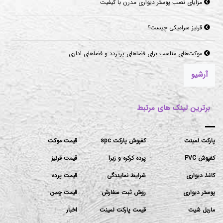
مزایای نصب پوستر دیواری مدرن با کیفیت
قرنیز سرامیکی چیست؟
موکت‌های مناسب برای فضاهای پرتردد و فضاهای اداری
آرشیو
برترین لینک های مرتبط
پارکت لمینت
کفپوش پارکت spc
قیمت موکت
کفپوش PVC
پرده کرکره و زبرا
قیمت قرنیز
کاغذ دیواری
شرایط نمایندگی
قیمت پرده
پوستر دیواری
روش ثبت سفارش
قیمت چمن
ماربل شیت
قیمت پارکت لمینت
اخبار