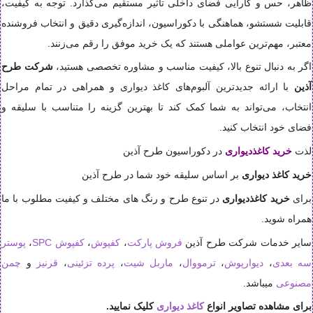
ظاهر، حس و کارایی فضای داخلی تأثیر مستقیم می‌گذارد. توجه به کیفیت،
قابلیت شستشو، هماهنگی با دکوراسیون، اندازه‌گیری دقیق و انتخاب فروشنده
معتبر، مهم‌ترین عواملی هستند که یک خرید موفق را رقم می‌زنند.
اگر به دنبال تنوع بالا، کیفیت مناسب و مشاوره تخصصی هستید،
شرکت طرح
آذین
با ارائه جدیدترین آلبوم‌های کاغذ دیواری و همراهی در تمام مراحل
انتخاب، می‌تواند به شما کمک کند تا بهترین گزینه را متناسب با سلیقه و
فضای خود انتخاب کنید.
لذت
خرید کاغذدیواری
در دکوراسیون طرح آذین
خرید کاغذ دیواری
بر اساس سلیقه خود شما در طرح آذین
برای
خرید کاغذدیواری
در تنوع طرح و رنگ های مختلف و کیفیت مطلوب با ما
همراه شوید.
سایر خدمات شرکت طرح آذین
فروش پارکت
،
کفپوش
،
کفپوش SPC
،
پوستر
سه بعدی
،
دیوارپوش
،
ترمووال
،
ماربل شیت
،
پرده تزئینی
،
قرنیز
و
چمن
مصنوعی
میباشد.
برای مشاهده تصاویر انواع
کاغذ دیواری
کلیک نمایید.