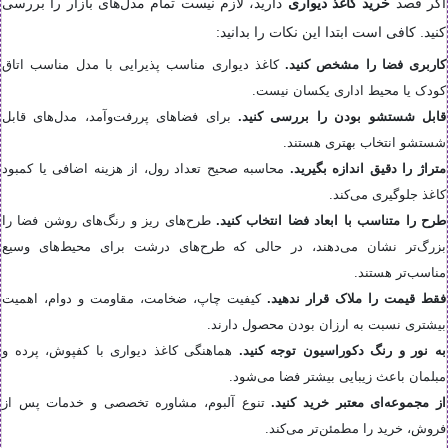
اگر قصد
خرید کاغذ دیواری
دارید، لازم نیست تمام مدل‌های بازار را بررسی
کنید. کافی است ابتدا این نکات را بدانید:
کاربری فضا را مشخص کنید.
کاغذ دیواری مناسب پذیرایی با مدل مناسب اتاق
کودک یا محیط اداری یکسان نیست.
قابل شستشو بودن را بررسی کنید.
برای فضاهای پررفت‌وآمد، مدل‌های قابل
شستشو انتخاب بهتری هستند.
متراژ را دقیق اندازه بگیرید.
محاسبه صحیح تعداد رول، از هزینه اضافی یا کمبود
کاغذ جلوگیری می‌کند.
طرح را متناسب با ابعاد فضا انتخاب کنید.
طرح‌های ریز و رنگ‌های روشن فضا را
بزرگ‌تر نشان می‌دهند، در حالی که طرح‌های درشت برای محیط‌های وسیع
مناسب‌تر هستند.
فقط قیمت را ملاک قرار ندهید.
کیفیت چاپ، ضخامت، مقاومت و دوام، اهمیت
بیشتری نسبت به ارزان بودن محصول دارند.
به نور و رنگ دکوراسیون توجه کنید.
هماهنگی کاغذ دیواری با کفپوش، پرده و
مبلمان باعث زیبایی بیشتر فضا می‌شود.
از مجموعه‌ای معتبر خرید کنید.
تنوع آلبوم، مشاوره تخصصی و خدمات پس از
فروش، خرید را مطمئن‌تر می‌کند.