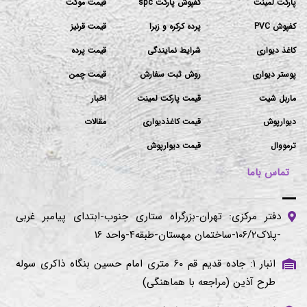
پارکت لمینت
کفپوش پارکت spc
قیمت موکت
کفپوش PVC
پرده کرکره و زبرا
قیمت قرنیز
کاغذ دیواری
شرایط نمایندگی
قیمت پرده
پوستر دیواری
روش ثبت سفارش
قیمت چمن
ماربل شیت
قیمت پارکت لمینت
اخبار
دیوارپوش
قیمت کاغذدیواری
مقالات
ترمووال
قیمت دیوارپوش
تماس باما
دفتر مرکزی: تهران-بزرگراه ستاری جنوب-ابتدای پیامبر غربی
-پلاک۱۰۶/۲-ساختمان مهستان-طبقه۴-واحد ۱۶
انبار ۱: جاده قدیم قم ۶۰ متری امام حسین بنگاه ذاکری سوله
طرح آذین (مراجعه با هماهنگی)